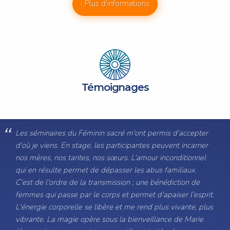
› Plus d'informations
Témoignages
Les séminaires du Féminin sacré m'ont permis d'accepter
d'où je viens. En stage, les participantes peuvent incarner
nos mères, nos tantes, nos sœurs. L’amour inconditionnel
qui en résulte permet de dépasser les abus familiaux.
C'est de l'ordre de la transmission ; une bénédiction de
femmes qui passe par le corps et permet d'apaiser l'esprit.
L'énergie corporelle se libère et me rend plus vivante, plus
vibrante. La magie opère sous la bienveillance de Marie