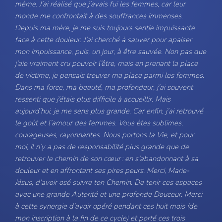
même. J’ai réalisé que j’avais fui les femmes, car leur
monde me confrontait à des souffrances immenses.
Depuis ma mère, je me suis toujours sentie impuissante
face à cette douleur. J’ai cherché à sauver pour apaiser
mon impuissance, puis, un jour, à être sauvée. Non pas que
j’aie vraiment cru pouvoir l’être, mais en prenant la place
de victime, je pensais trouver ma place parmi les femmes.
Dans ma force, ma beauté, ma profondeur, j’ai souvent
ressenti que j’étais plus difficile à accueillir. Mais
aujourd’hui, je me sens plus grande. Car enfin, j’ai retrouvé
le goût et l’amour des femmes. Vous êtes sublimes,
courageuses, rayonnantes. Nous portons la Vie, et pour
moi, il n’y a pas de responsabilité plus grande que de
retrouver le chemin de son cœur : en s’abandonnant à sa
douleur et en affrontant ses pires peurs. Merci, Marie-
Jésus, d’avoir osé suivre ton Chemin. De tenir ces espaces
avec une grande Autorité et une profonde Douceur. Merci
à cette synergie d’avoir opéré pendant ces huit mois (de
mon inscription à la fin de ce cycle) et porté ces trois