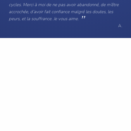
cycles. Merci à moi de ne pas avoir abandonné, de m’être
accrochée, d’avoir fait confiance malgré les doutes, les
peurs, et la souffrance. Je vous aime.
A.