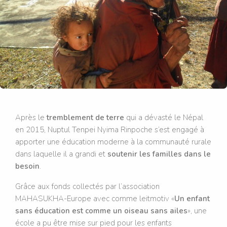
Après le
tremblement de terre
qui a dévasté le Népal
en 2015, Nuptul Tenpei Nyima Rinpoche s’est engagé à
apporter une éducation moderne à la communauté rurale
dans laquelle il a grandi et
soutenir les familles dans le
besoin
.
Grâce aux fonds collectés par l’association
MAHASUKHA-Europe avec comme leitmotiv «
Un enfant
sans éducation est comme un oiseau sans ailes
», une
école a pu être mise sur pied pour les enfants